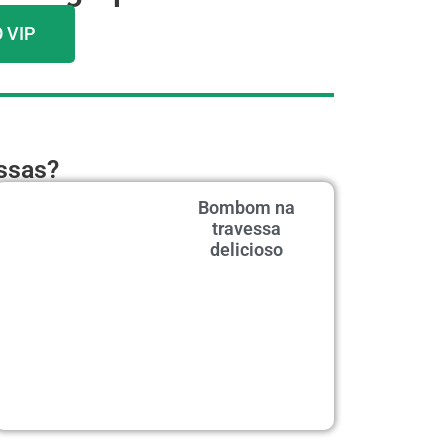
 VIP
essas?
Bombom na
travessa
delicioso