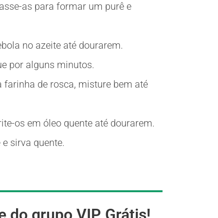
asse-as para formar um purê e
bola no azeite até dourarem.
ue por alguns minutos.
a farinha de rosca, misture bem até
ite-os em óleo quente até dourarem.
 e sirva quente.
e do grupo VIP Grátis!