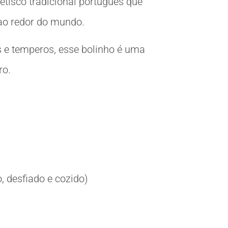
tisco tradicional português que
ao redor do mundo.
s e temperos, esse bolinho é uma
ro.
 desfiado e cozido)