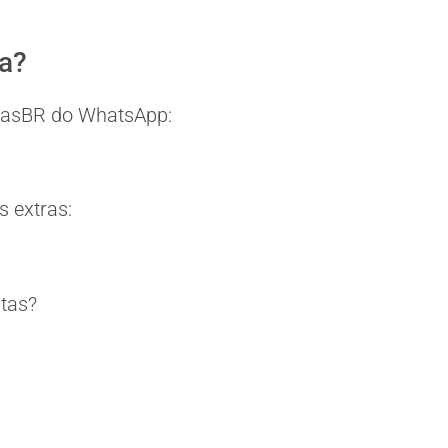
ia?
eitasBR do WhatsApp:
 extras:
itas?