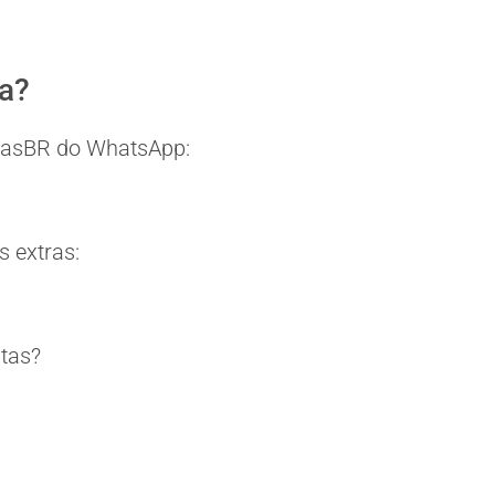
ia?
eitasBR do WhatsApp:
 extras:
itas?