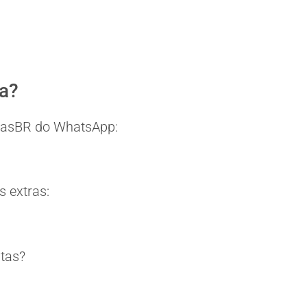
ia?
eitasBR do WhatsApp:
 extras:
itas?