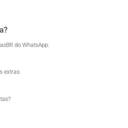
ia?
eitasBR do WhatsApp:
 extras:
itas?