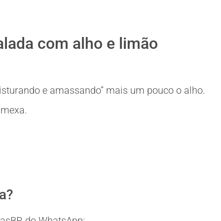
lada com alho e limão
misturando e amassando” mais um pouco o alho.
e mexa.
ia?
eitasBR do WhatsApp: