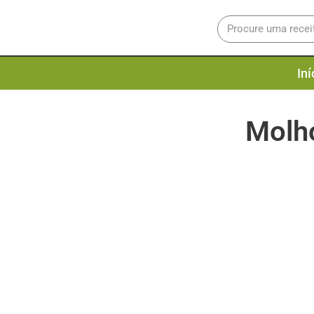
Iní
Molho