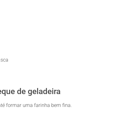
asca
que de geladeira
r até formar uma farinha bem fina.