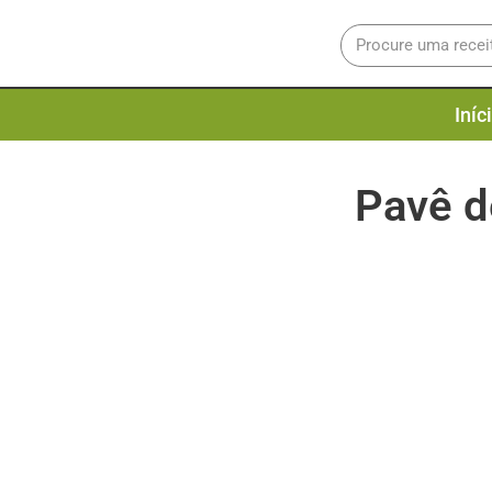
Iníc
Pavê d