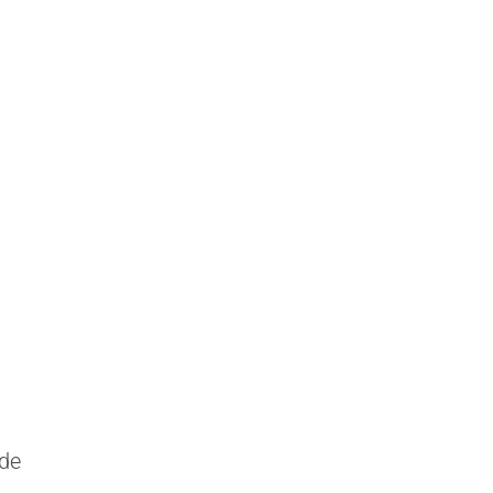
a
 de