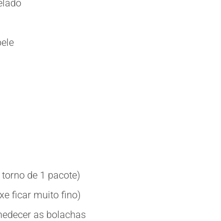
elado
ele
torno de 1 pacote)
e ficar muito fino)
medecer as bolachas