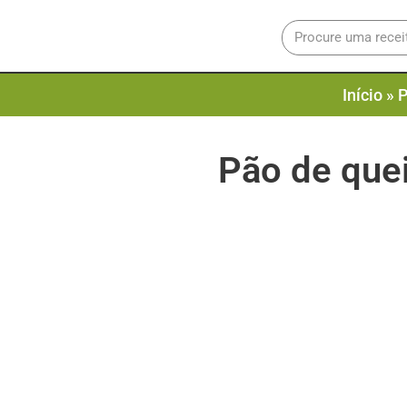
Início
»
P
Pão de quei