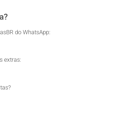
ia?
eitasBR do WhatsApp:
 extras:
itas?