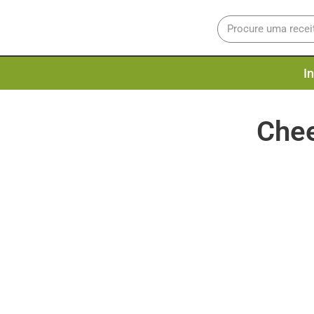
In
Chee