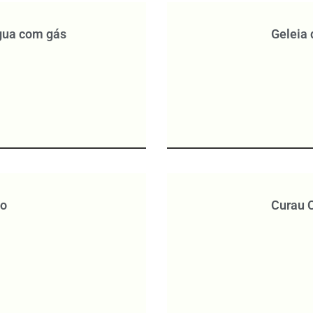
água com gás
Geleia
jo
Curau 