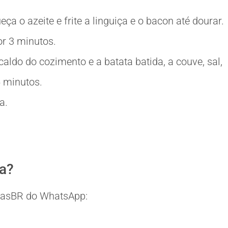
a o azeite e frite a linguiça e o bacon até dourar.
or 3 minutos.
ldo do cozimento e a batata batida, a couve, sal,
5 minutos.
a.
ia?
eitasBR do WhatsApp: