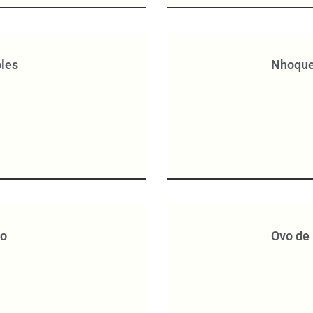
ples
Nhoque
jo
Ovo de