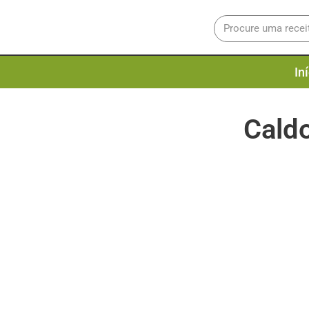
In
Cald