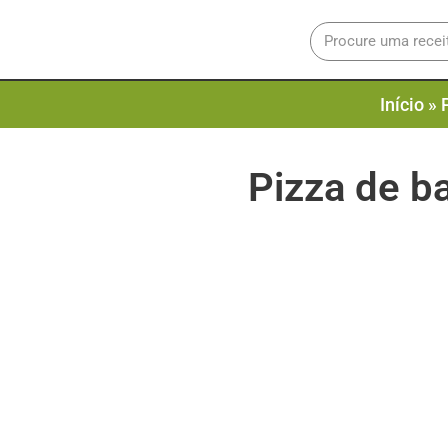
Início
»
Pizza de ba