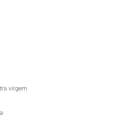
xtra virgem
ia