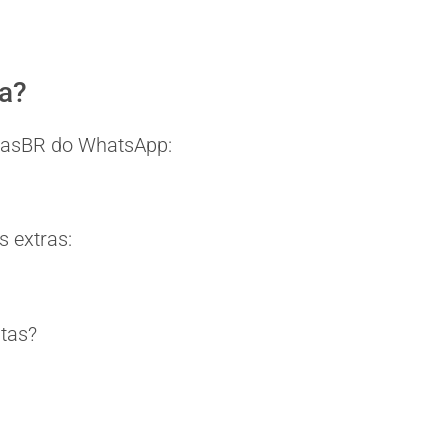
ia?
eitasBR do WhatsApp:
 extras:
itas?