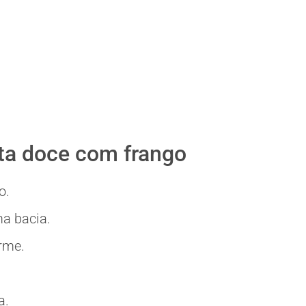
ta doce com frango
o.
a bacia.
rme.
a.