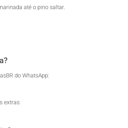
arinada até o pino saltar.
ia?
eitasBR do WhatsApp:
 extras: