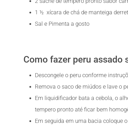
2 sachê de tempero pronto sabor car
1 ½ xícara de chá de manteiga derre
Sal e Pimenta a gosto
Como fazer peru assado s
Descongele o peru conforme instruç
Remova o saco de miúdos e lave o pe
Em liquidificador bata a cebola, o alh
tempero pronto até ficar bem homog
Em seguida em uma bacia coloque o p